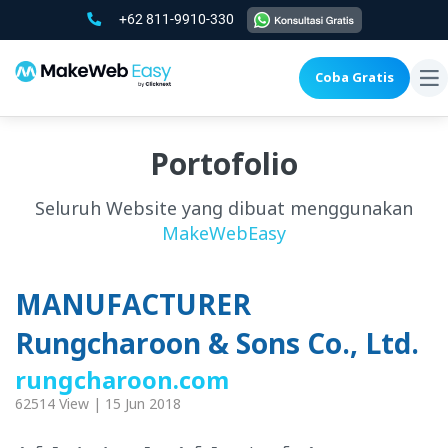
+62 811-9910-330
Coba Gratis
To
na
Portofolio
Seluruh Website yang dibuat menggunakan
MakeWebEasy
MANUFACTURER
Rungcharoon & Sons Co., Ltd.
rungcharoon.com
62514 View | 15 Jun 2018