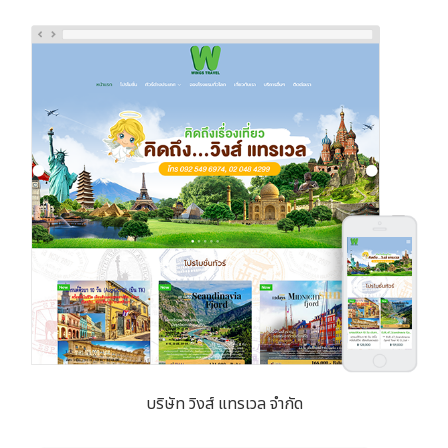
บริษัท วิงส์ แทรเวล จำกัด