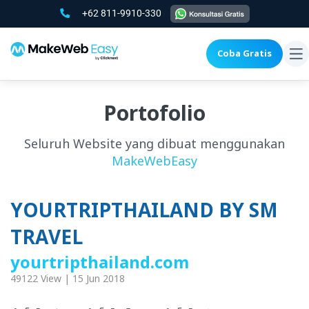
+62 811-9910-330
Coba Gratis
To
na
Portofolio
Seluruh Website yang dibuat menggunakan
MakeWebEasy
YOURTRIPTHAILAND BY SM
TRAVEL
yourtripthailand.com
49122 View | 15 Jun 2018