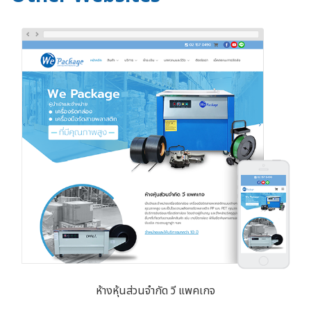
ห้างหุ้นส่วนจำกัด วี แพคเกจ