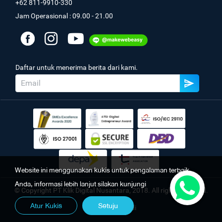
+62 811-9910-330
Jam Operasional : 09.00 - 21.00
Daftar untuk menerima berita dari kami.
Website ini menggunakan kukis untuk pengalaman terbaik
Anda, informasi lebih lanjut silakan kunjungi
© Copyright PT Klik Digital Nusantara, 2018. All rights reserved.
Atur Kukis
Setuju
Kebijakan Pribadi