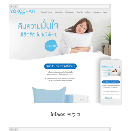
โยโกะจัง ヨウコ