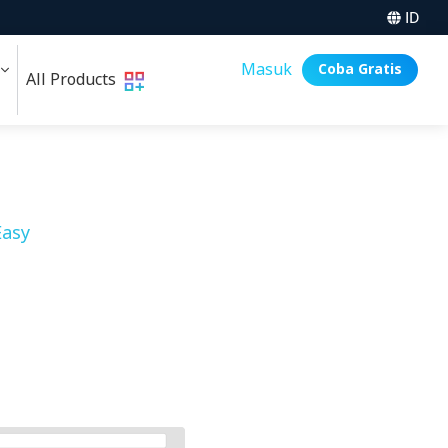
ID
i
Masuk
Coba Gratis
All Products
asy