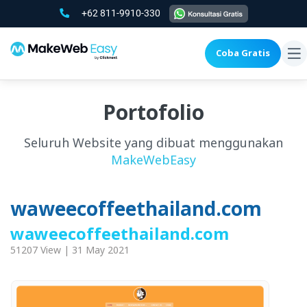
+62 811-9910-330
Coba Gratis
To
na
Portofolio
Seluruh Website yang dibuat menggunakan
MakeWebEasy
waweecoffeethailand.com
waweecoffeethailand.com
51207 View | 31 May 2021