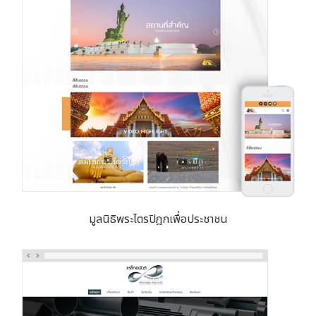
มูลนิธิพระไตรปิฎกเพื่อประชาชน