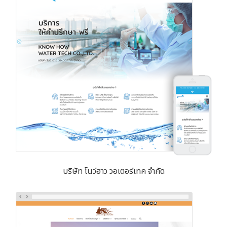
บริษัท โนว์ฮาว วอเตอร์เทค จำกัด