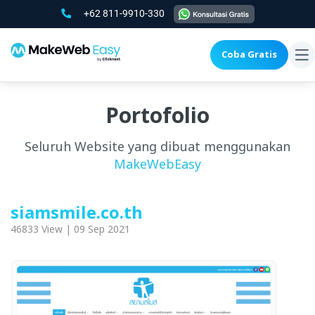
+62 811-9910-330
Coba Gratis
To
na
Portofolio
Seluruh Website yang dibuat menggunakan
MakeWebEasy
siamsmile.co.th
46833 View | 09 Sep 2021