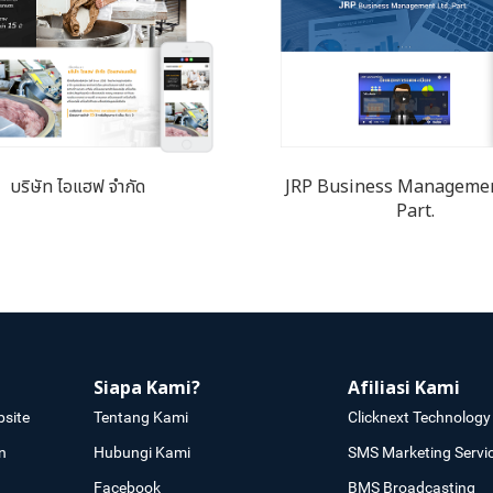
บริษัท ไอแฮฟ จำกัด
JRP Business Management
Part.
Siapa Kami?
Afiliasi Kami
site
Tentang Kami
Clicknext Technology 
n
Hubungi Kami
SMS Marketing Servi
Facebook
BMS Broadcasting