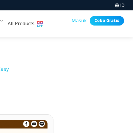
ID
i
Masuk
Coba Gratis
All Products
asy