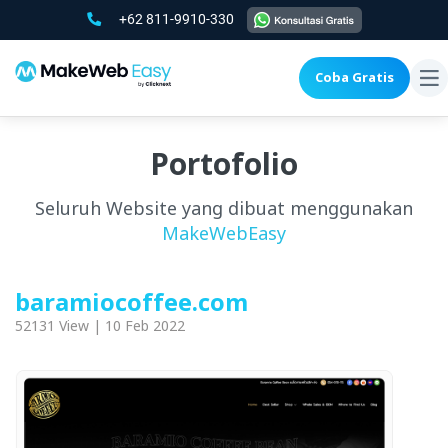
+62 811-9910-330
Coba Gratis
To
na
Portofolio
Seluruh Website yang dibuat menggunakan
MakeWebEasy
baramiocoffee.com
52131 View | 10 Feb 2022