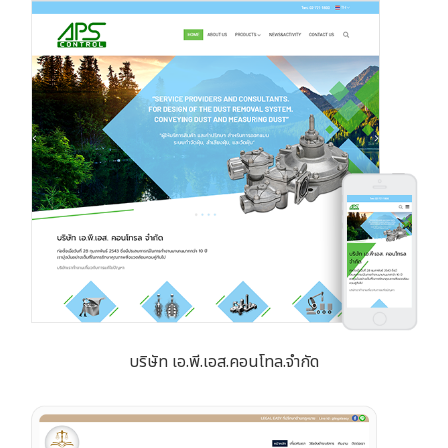
บริษัท เอ.พี.เอส.คอนโทล.จำกัด