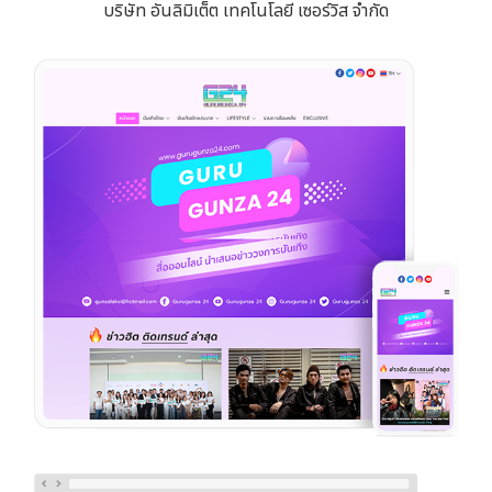
บริษัท อันลิมิเต็ต เทคโนโลยี เซอร์วิส จำกัด