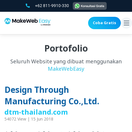
+62 811-9910-330
Coba Gratis
To
na
Portofolio
Seluruh Website yang dibuat menggunakan
MakeWebEasy
Design Through
Manufacturing Co.,Ltd.
dtm-thailand.com
54072 View | 15 Jun 2018