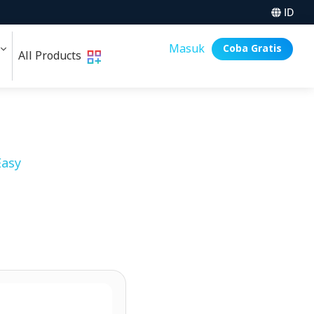
ID
i
Masuk
Coba Gratis
All Products
asy