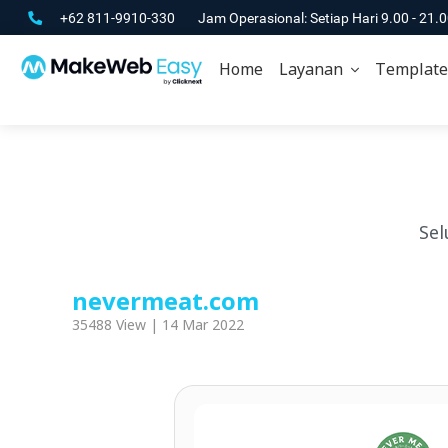
+62 811-9910-330
Jam Operasional: Setiap Hari 9.00 - 21.
Home
Layanan
Template
Sel
nevermeat.com
35488 View | 14 Mar 2022