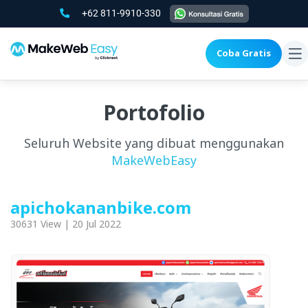
+62 811-9910-330
Coba Gratis
To
na
Portofolio
Seluruh Website yang dibuat menggunakan
MakeWebEasy
apichokananbike.com
30631 View | 20 Jul 2022