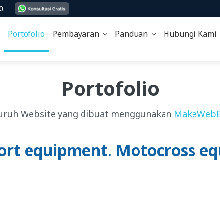
00
Portofolio
Pembayaran
Panduan
Hubungi Kam
Portofolio
uruh Website yang dibuat menggunakan
MakeWebE
port equipment. Motocross eq