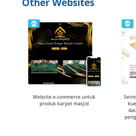
Other Websites
Website e-commerce untuk
Sein
produk karpet masjid
kue
da
peng