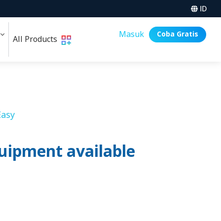
ID
i
Masuk
Coba Gratis
All Products
asy
uipment available