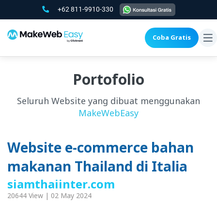
+62 811-9910-330
Coba Gratis
To
na
Portofolio
Seluruh Website yang dibuat menggunakan
MakeWebEasy
Website e-commerce bahan
makanan Thailand di Italia
siamthaiinter.com
20644 View | 02 May 2024