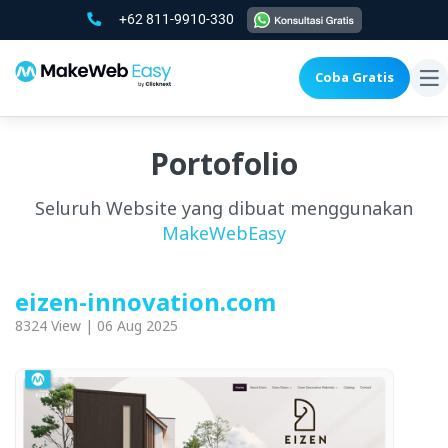
+62 811-9910-330
Coba Gratis
To
na
Portofolio
Seluruh Website yang dibuat menggunakan
MakeWebEasy
eizen-innovation.com
8324 View | 06 Aug 2025