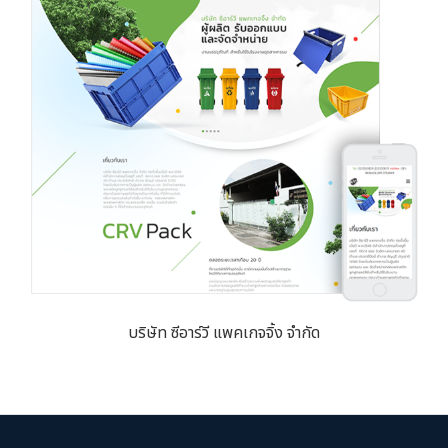
บริษัท ซีอาร์วี แพคเกจจิ้ง จำกัด