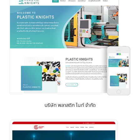
บริษัท พลาสติก ไนท์ จำกัด