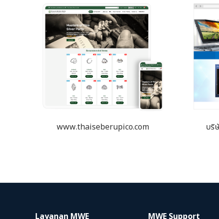
www.thaiseberupico.com
บริษ
Layanan MWE
MWE Support