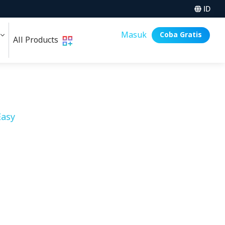
ID
i
Masuk
Coba Gratis
All Products
asy