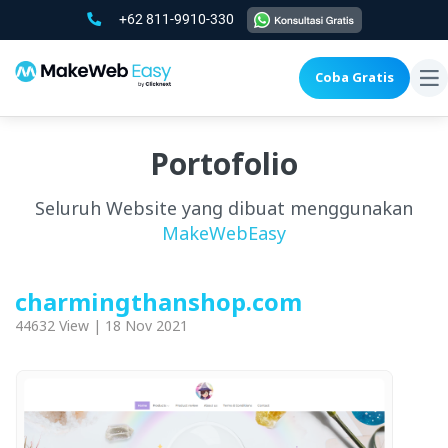
+62 811-9910-330
Coba Gratis
To
na
Portofolio
Seluruh Website yang dibuat menggunakan
MakeWebEasy
charmingthanshop.com
44632 View | 18 Nov 2021