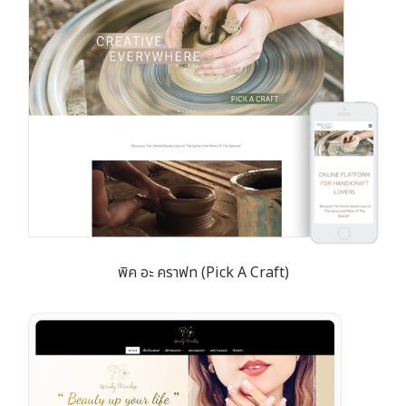
พิค อะ คราฟท (Pick A Craft)