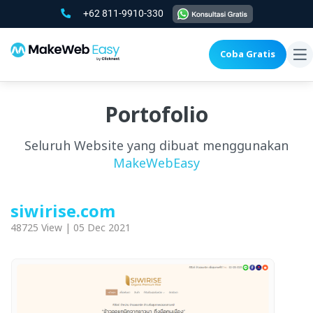
+62 811-9910-330
Coba Gratis
To
na
Portofolio
Seluruh Website yang dibuat menggunakan
MakeWebEasy
siwirise.com
48725 View | 05 Dec 2021