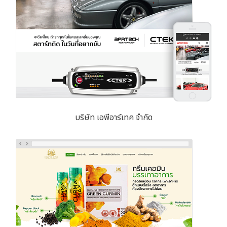
บริษัท เอพีอาร์เทค จำกัด