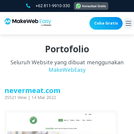
+62 811-9910-330
Coba Gratis
To
na
Portofolio
Seluruh Website yang dibuat menggunakan
MakeWebEasy
nevermeat.com
35521 View | 14 Mar 2022