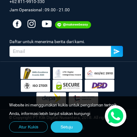
+62 811-9910-330
Jam Operasional : 09.00 - 21.00
Daftar untuk menerima berita dari kami.
Website ini menggunakan kukis untuk pengalaman terbaik
Anda, informasi lebih lanjut silakan kunjungi
© Copyright PT Klik Digital Nusantara, 2018. All rights reserved.
Atur Kukis
Setuju
Kebijakan Pribadi