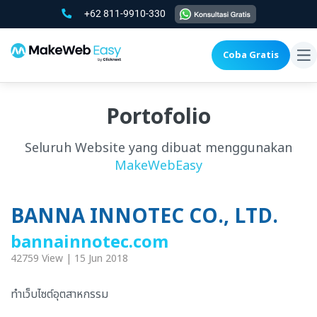
+62 811-9910-330
Coba Gratis
To
na
Portofolio
Seluruh Website yang dibuat menggunakan
MakeWebEasy
BANNA INNOTEC CO., LTD.
bannainnotec.com
42759 View | 15 Jun 2018
ทำเว็บไซต์อุตสาหกรรม