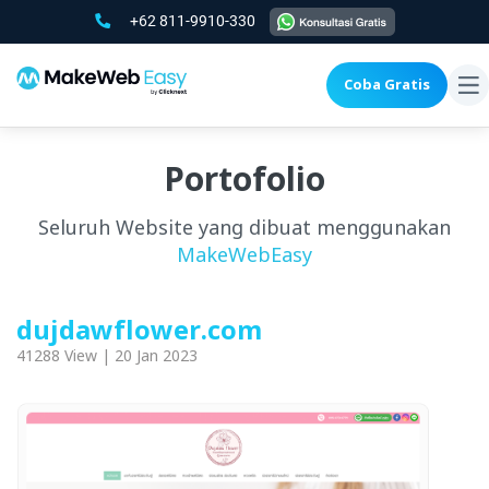
+62 811-9910-330
Coba Gratis
To
na
Portofolio
Seluruh Website yang dibuat menggunakan
MakeWebEasy
dujdawflower.com
41288 View | 20 Jan 2023