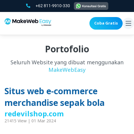
+62 811-9910-330
Coba Gratis
To
na
Portofolio
Seluruh Website yang dibuat menggunakan
MakeWebEasy
Situs web e-commerce
merchandise sepak bola
redevilshop.com
21415 View | 01 Mar 2024