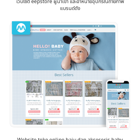
เว็บไซต์ eepstore ผู้นำเข้า และจำหน่ายอุปกรณ์ถ่ายภาพ
แบรนด์ดัง