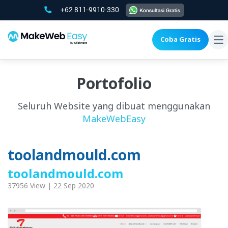
+62 811-9910-330
Coba Gratis
To
na
Portofolio
Seluruh Website yang dibuat menggunakan
MakeWebEasy
toolandmould.com
toolandmould.com
37956 View | 22 Sep 2020