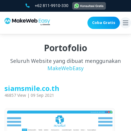
+62 811-9910-330
Coba Gratis
To
na
Portofolio
Seluruh Website yang dibuat menggunakan
MakeWebEasy
siamsmile.co.th
46857 View | 09 Sep 2021