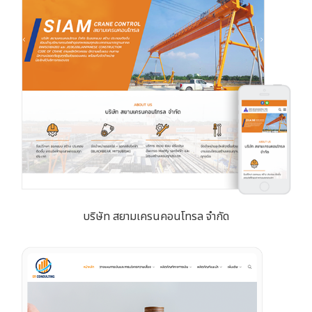
บริษัท สยามเครนคอนโทรล จำกัด