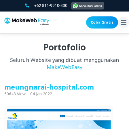
+62 811-9910-330
Coba Gratis
To
na
Portofolio
Seluruh Website yang dibuat menggunakan
MakeWebEasy
meungnarai-hospital.com
50643 View | 04 Jan 2022