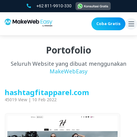
+62 811-9910-330
Coba Gratis
To
na
Portofolio
Seluruh Website yang dibuat menggunakan
MakeWebEasy
hashtagfitapparel.com
45019 View | 10 Feb 2022