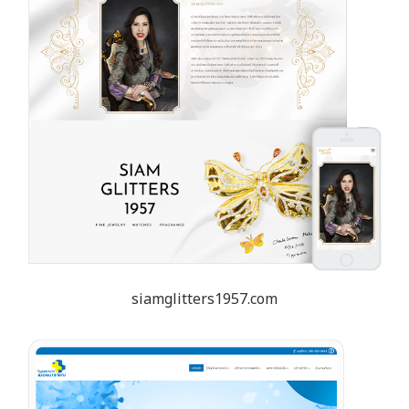
siamglitters1957.com