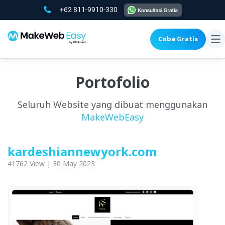
+62 811-9910-330
Coba Gratis
To
na
Portofolio
Seluruh Website yang dibuat menggunakan
MakeWebEasy
kardeshiannewyork.com
41762 View | 30 May 2023