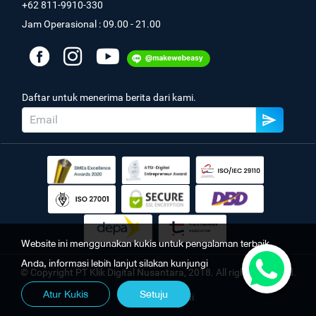
+62 811-9910-330
Jam Operasional : 09.00 - 21.00
Daftar untuk menerima berita dari kami.
Website ini menggunakan kukis untuk pengalaman terbaik
Anda, informasi lebih lanjut silakan kunjungi
© Copyright PT Klik Digital Nusantara, 2018. All rights reserved.
Atur Kukis
Setuju
Kebijakan Pribadi