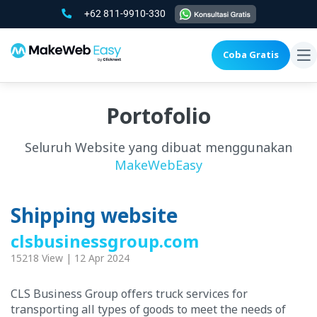
+62 811-9910-330
Coba Gratis
To
na
Portofolio
Seluruh Website yang dibuat menggunakan
MakeWebEasy
Shipping website
clsbusinessgroup.com
15218 View | 12 Apr 2024
CLS Business Group offers truck services for
transporting all types of goods to meet the needs of