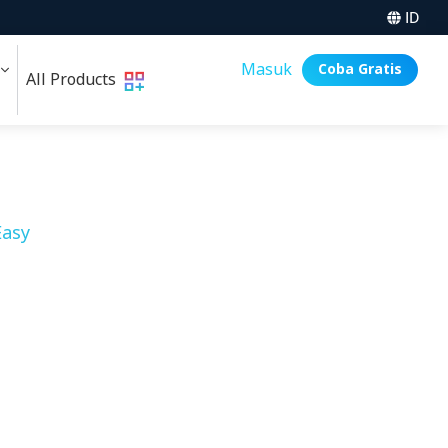
ID
i
Masuk
Coba Gratis
All Products
asy