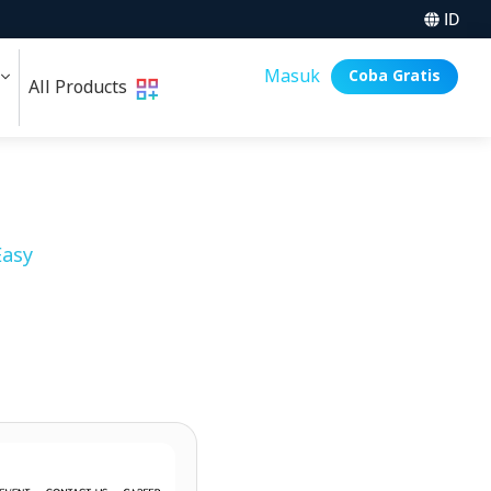
ID
i
Masuk
Coba Gratis
All Products
asy