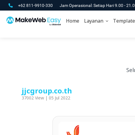
+62 811-9910-330
Jam Operasional: Setiap Hari 9.00 - 21.
Home
Layanan
Template
Sel
jjcgroup.co.th
37002 View | 05 Jul 2022