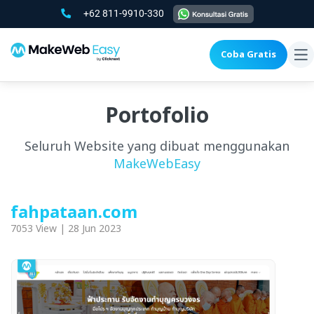
+62 811-9910-330
Coba Gratis
To
na
Portofolio
Seluruh Website yang dibuat menggunakan
MakeWebEasy
fahpataan.com
7053 View | 28 Jun 2023