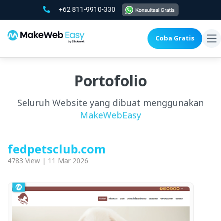
+62 811-9910-330
Coba Gratis
To
na
Portofolio
Seluruh Website yang dibuat menggunakan
MakeWebEasy
fedpetsclub.com
4783 View | 11 Mar 2026