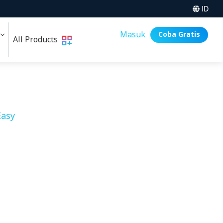
ID
i
Masuk
Coba Gratis
All Products
asy