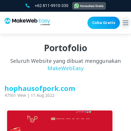
+62 811-9910-330
Coba Gratis
To
na
Portofolio
Seluruh Website yang dibuat menggunakan
MakeWebEasy
hophausofpork.com
47501 View | 11 Aug 2022