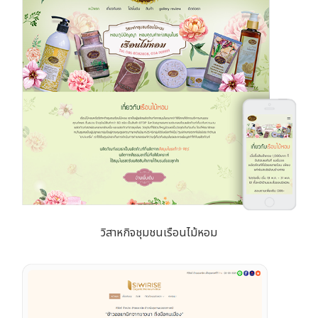
วิสาหกิจชุมชนเรือนไม้หอม