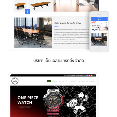
บริษัท เอ็ม.เอส.ซี.เทรดดิ้ง จำกัด