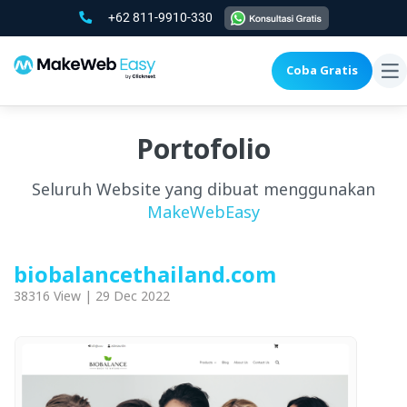
+62 811-9910-330
Coba Gratis
To
na
Portofolio
Seluruh Website yang dibuat menggunakan
MakeWebEasy
biobalancethailand.com
38316 View | 29 Dec 2022