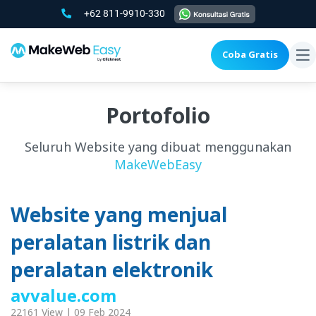
+62 811-9910-330
Coba Gratis
To
na
Portofolio
Seluruh Website yang dibuat menggunakan
MakeWebEasy
Website yang menjual
peralatan listrik dan
peralatan elektronik
avvalue.com
22161 View | 09 Feb 2024