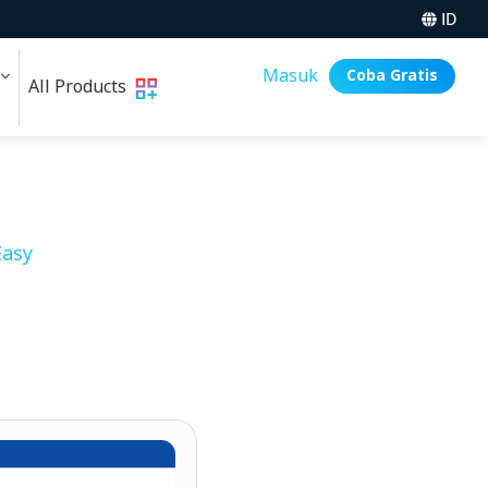
ID
i
Masuk
Coba Gratis
All Products
asy