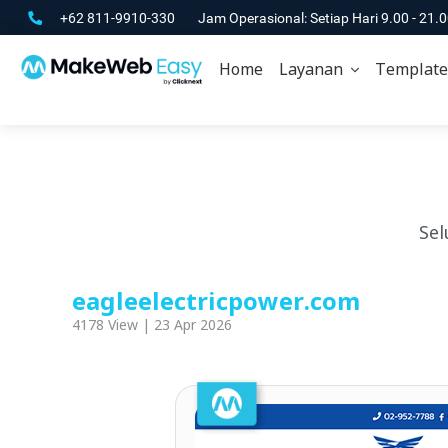
+62 811-9910-330
Jam Operasional: Setiap Hari 9.00 - 21.
Home
Layanan
Template
Sel
eagleelectricpower.com
4178 View | 23 Apr 2026