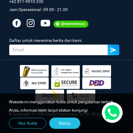
+62 811-9910-330
Jam Operasional : 09.00 - 21.00
Daftar untuk menerima berita dari kami.
Website ini menggunakan kukis untuk pengalaman terbaik
Anda, informasi lebih lanjut silakan kunjungi
© Copyright PT Klik Digital Nusantara, 2018. All rights reserved.
Atur Kukis
Setuju
Kebijakan Pribadi