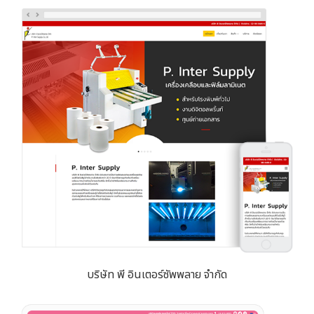
บริษัท พี อินเตอร์ซัพพลาย จำกัด