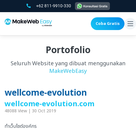
+62 811-9910-330
Coba Gratis
To
na
Portofolio
Seluruh Website yang dibuat menggunakan
MakeWebEasy
wellcome-evolution
wellcome-evolution.com
48088 View | 30 Oct 2019
ทำเว็บไซต์องค์กร