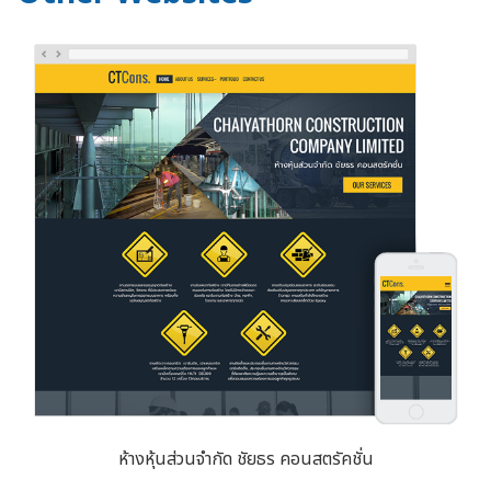
ห้างหุ้นส่วนจำกัด ชัยธร คอนสตรัคชั่น