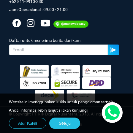
+62 811-9910-330
Jam Operasional : 09.00 - 21.00
Daftar untuk menerima berita dari kami.
Website ini menggunakan kukis untuk pengalaman terbaik
Anda, informasi lebih lanjut silakan kunjungi
© Copyright PT Klik Digital Nusantara, 2018. All rights reserved.
Atur Kukis
Setuju
Kebijakan Pribadi