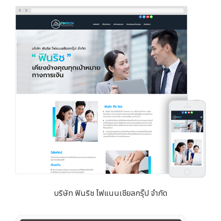
บริษัท ฟินริช ไฟแนนเชียลกรุ๊ป จำกัด