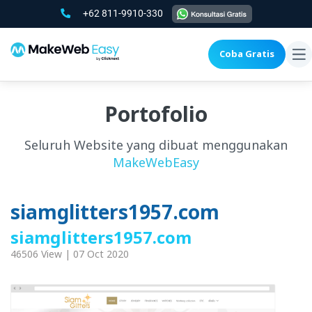
+62 811-9910-330
Coba Gratis
To
na
Portofolio
Seluruh Website yang dibuat menggunakan
MakeWebEasy
siamglitters1957.com
siamglitters1957.com
46506 View | 07 Oct 2020