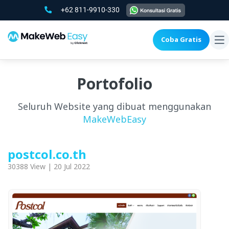
+62 811-9910-330
Coba Gratis
To
na
Portofolio
Seluruh Website yang dibuat menggunakan
MakeWebEasy
postcol.co.th
30388 View | 20 Jul 2022