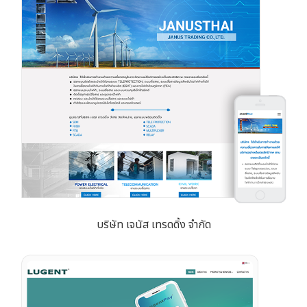
บริษัท เจนัส เทรดดิ้ง จำกัด