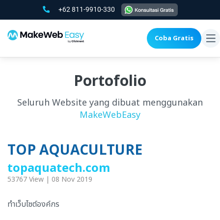
+62 811-9910-330
Coba Gratis
To
na
Portofolio
Seluruh Website yang dibuat menggunakan
MakeWebEasy
TOP AQUACULTURE
topaquatech.com
53767 View | 08 Nov 2019
ทำเว็บไซต์องค์กร