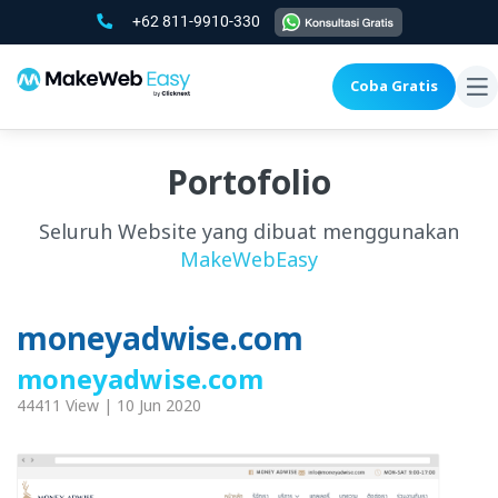
+62 811-9910-330
Coba Gratis
To
na
Portofolio
Seluruh Website yang dibuat menggunakan
MakeWebEasy
moneyadwise.com
moneyadwise.com
44411 View | 10 Jun 2020