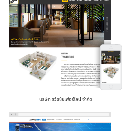
บริษัท ธวัชชัยเฟอร์ไลน์ จำกัด