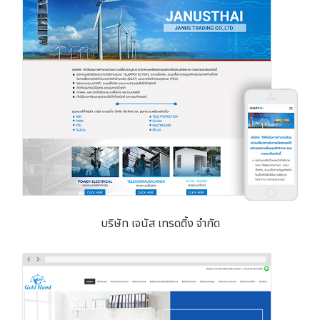
บริษัท เจนัส เทรดดิ้ง จำกัด