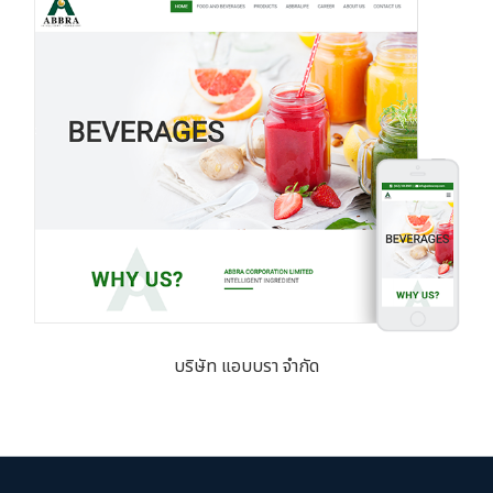
บริษัท แอบบรา จำกัด