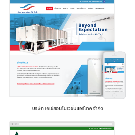
บริษัท เอเชียอินโนเวชั่นแอร์เทค จำกัด