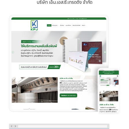
บริษัท เอ็ม.เอส.ซี.เทรดดิ้ง จำกัด