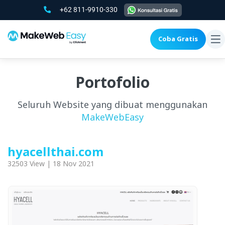
+62 811-9910-330
Coba Gratis
To
na
Portofolio
Seluruh Website yang dibuat menggunakan
MakeWebEasy
hyacellthai.com
32503 View | 18 Nov 2021