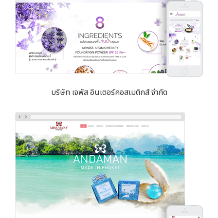
บริษัท เจพัส อินเตอร์คอสเมติกส์ จำกัด