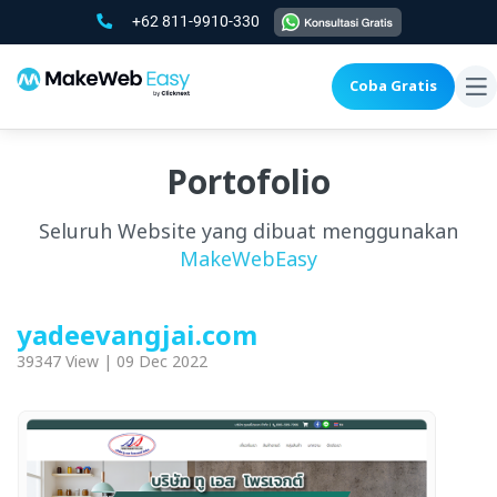
+62 811-9910-330
Coba Gratis
To
na
Portofolio
Seluruh Website yang dibuat menggunakan
MakeWebEasy
yadeevangjai.com
39347 View | 09 Dec 2022