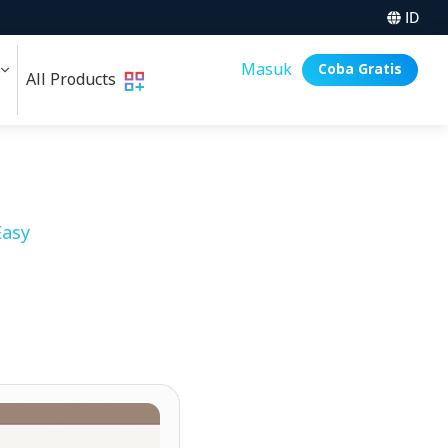
ID
i
Masuk
Coba Gratis
All Products
asy