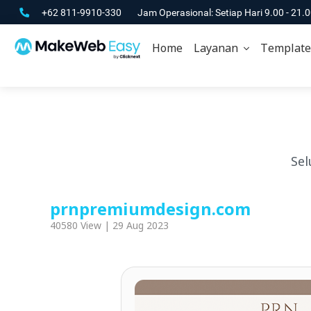
+62 811-9910-330
Jam Operasional: Setiap Hari 9.00 - 21.
Home
Layanan
Template
Sel
prnpremiumdesign.com
40580 View | 29 Aug 2023