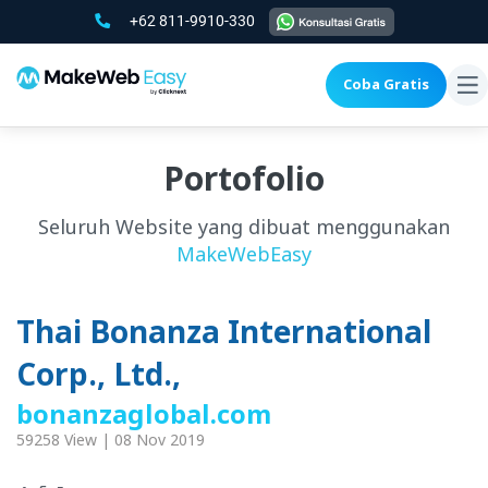
+62 811-9910-330
Coba Gratis
To
na
Portofolio
Seluruh Website yang dibuat menggunakan
MakeWebEasy
Thai Bonanza International
Corp., Ltd.,
bonanzaglobal.com
59258 View | 08 Nov 2019