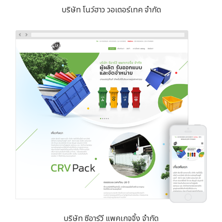
บริษัท โนว์ฮาว วอเตอร์เทค จำกัด
บริษัท ซีอาร์วี แพคเกจจิ้ง จำกัด