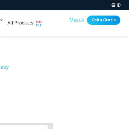
ID
i
Masuk
Coba Gratis
All Products
asy